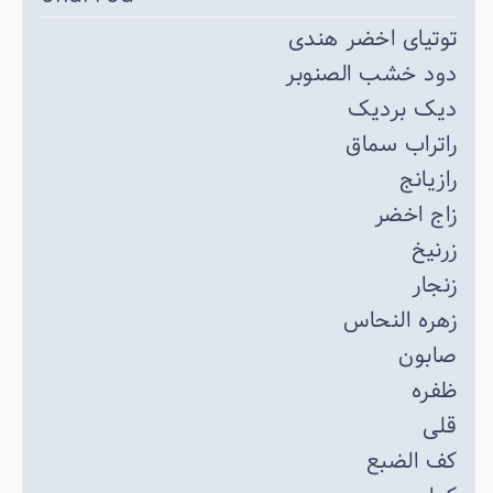
توتیای اخضر هندی
دود خشب الصنوبر
دیک بردیک
راتراب سماق
رازیانج
زاج اخضر
زرنیخ
زنجار
زهره النحاس
صابون
ظفره
قلی
کف الضبع