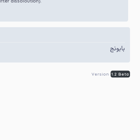
ter dissoloution).
بابونج
Version
1.2 Beta