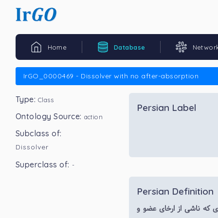
Home
Database
Networ
IrGO_0000469 - Dissolver with no after-absorption
Type:
Class
Persian Label
Ontology Source:
action
Subclass of:
Dissolver
Superclass of:
-
Persian Definition
ی که ناشی از ارخای عضو و