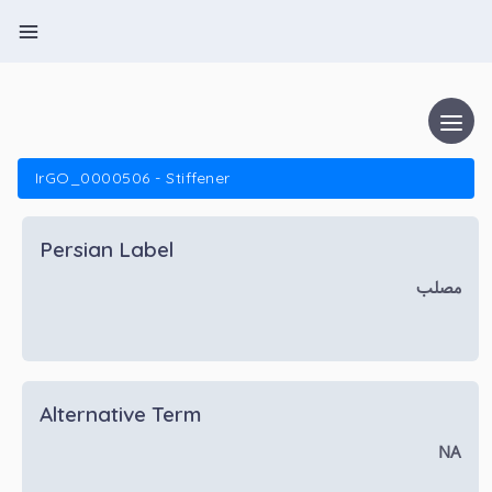
IrGO_0000506 - Stiffener
Persian Label
مصلب
Alternative Term
NA