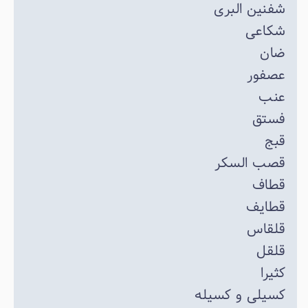
شفنین البری
شکاعی
ضان
عصفور
عنب
فستق
قبج
قصب السکر
قطاف
قطایف
قلقاس
قلقل
کثیرا
کسیلی و کسیله