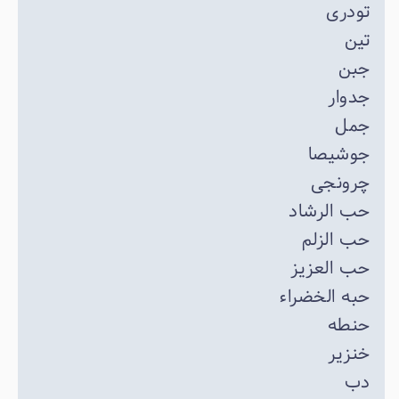
تودری
تین
جبن
جدوار
جمل
جوشیصا
چرونجی
حب الرشاد
حب الزلم
حب العزیز
حبه الخضراء
حنطه
خنزیر
دب