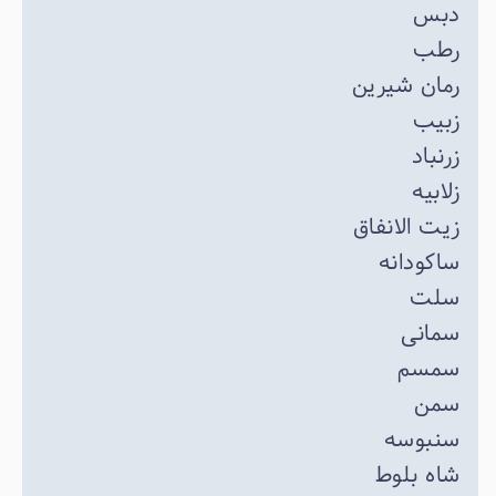
دبس
رطب
رمان شیرین
زبیب
زرنباد
زلابیه
زیت الانفاق
ساکودانه
سلت
سمانی
سمسم
سمن
سنبوسه
شاه بلوط