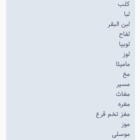
کلب
لبا
لبن البقر
لفاح
لوبیا
لوز
مامیثا
مخ
مسیر
مغاث
مغره
مغز تخم قرع
موز
موسلی