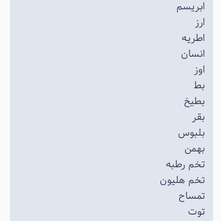
ابریسم
ارز
اطریه
انسان
اوز
بط
بطیخ
بقر
بلبوس
بهمن
تخم رطبه
تخم هلیون
تمساح
توت