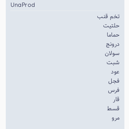
UnaProd
تخم قنب
حلتیت
حماما
درونج
سولان
شبت
عود
فجل
فرس
قار
قسط
مرو