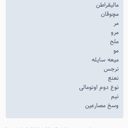
مالیقراطن
مچوقان
مر
مرو
ملح
مو
میعه سایله
نرجس
نعنع
نوع دوم اونومالی
نیم
وسخ مصارعین