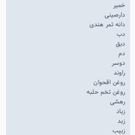
خمیر
دارصینی
دانه تمر هندی
دب
دبق
دم
دوسر
راوند
روغن اقحوان
روغن تخم حلبه
رهشی
زباد
زبد
زبیب