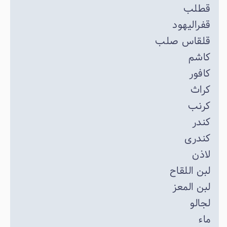
قطلب
قفرالیهود
قلقاس صلب
کاشم
کافور
کراث
کرنب
کندر
کندری
لاذن
لبن اللقاح
لبن المعز
لجالو
ماء