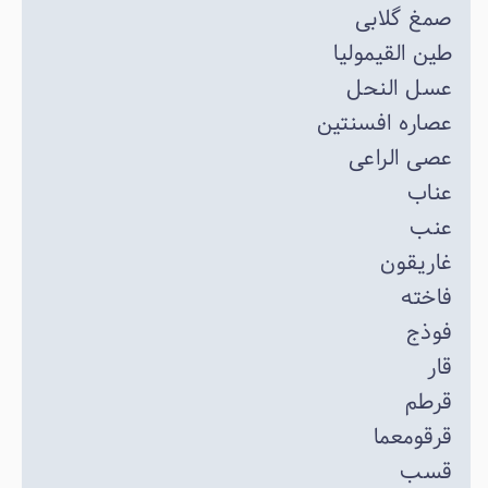
صمغ گلابی
طین القیمولیا
عسل النحل
عصاره افسنتین
عصی الراعی
عناب
عنب
غاریقون
فاخته
فوذج
قار
قرطم
قرقومعما
قسب