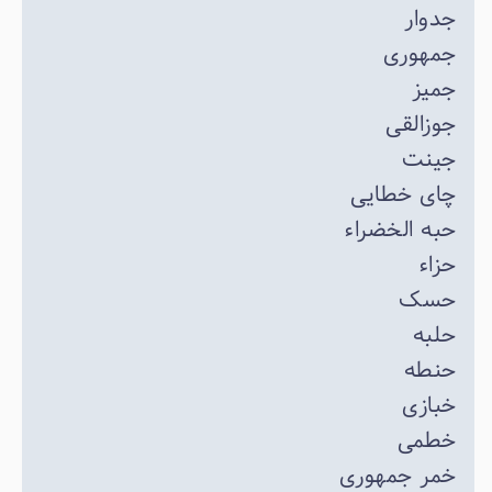
جدوار
جمهوری
جمیز
جوزالقی
جینت
چای خطایی
حبه الخضراء
حزاء
حسک
حلبه
حنطه
خبازی
خطمی
خمر جمهوری