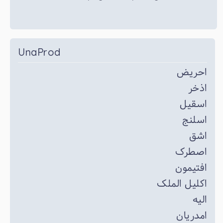
UnaProd
احریض
اذخر
اسقیل
اسلنج
اشق
اصطرک
افتیمون
اکلیل الملک
الیه
امدریان