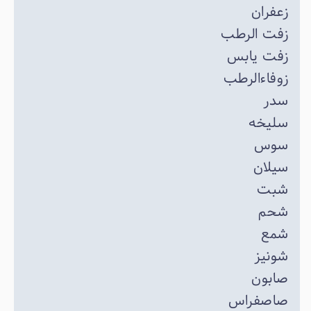
زعفران
زفت الرطب
زفت یابس
زوفاءالرطب
سدر
سلیخه
سوس
سیلان
شبت
شحم
شمع
شونیز
صابون
صاصفراس