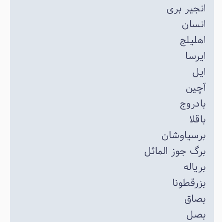
انجیر بری
انسان
اهلیلج
ایرسا
ایل
آچین
بادروج
باقلا
برسیاوشان
برگ جوز الماثل
بریاله
بزرقطونا
بصاق
بصل