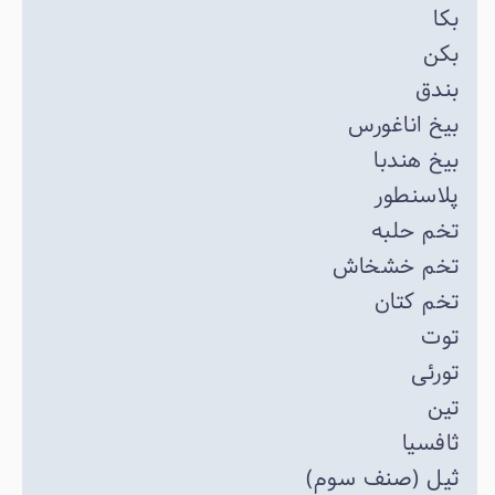
بکا
بکن
بندق
بیخ اناغورس
بیخ هندبا
پلاسنطور
تخم حلبه
تخم خشخاش
تخم کتان
توت
تورئی
تین
ثافسیا
ثیل (صنف سوم)