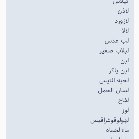
گیلاس
لاذن
لازورد
لالا
لب عدس
لبلاب صغیر
لبن
لبن پاکر
لحیه التیس
لسان الحمل
لفاح
لوز
لهولوقوغراقیس
ماءالحماه