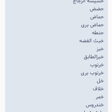
حشیشه الزجاج
حضض
حماض
حماض بری
حنطه
خبث الفضه
خبز
خبزالطابق
خرنوب
خرنوب بری
خل
خلاف
خمر
خندروس