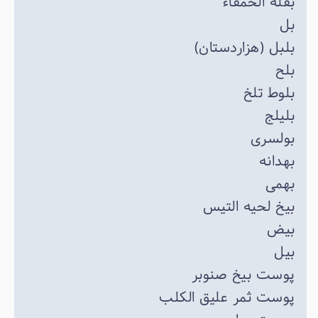
بقله الحمقاء
بل
بلبل (هزاردستان)
بلح
بلوط تلخ
بلیلج
بولسری
بهدانه
بهمی
بیخ لحیه التیس
بیض
بیل
پوست بیخ صنوبر
پوست ثمر علیق الکلب