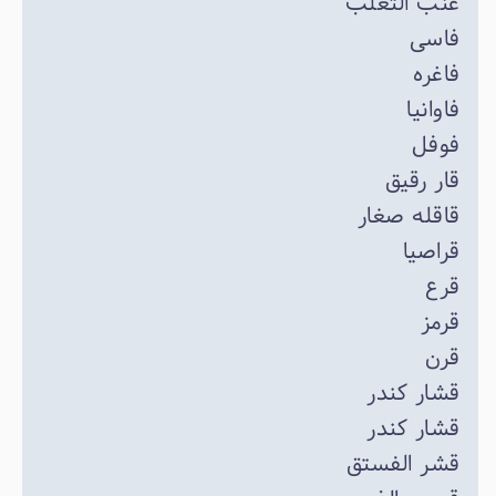
عنب الثعلب
فاسی
فاغره
فاوانیا
فوفل
قار رقیق
قاقله صغار
قراصیا
قرع
قرمز
قرن
قشار کندر
قشار کندر
قشر الفستق