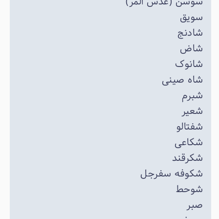
سوسن (عدس المر)
سویق
شادنج
شاض
شانوک
شاه صینی
شبرم
شعیر
شفتالو
شکاعی
شکرقند
شکوفه سفرجل
شوحط
صبر