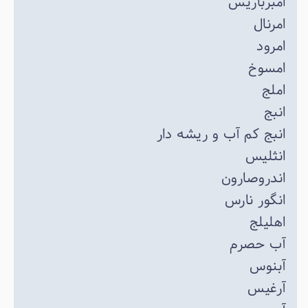
امبرباریس
امرنال
امرود
امسوخ
املج
انبج
انبج کم آب و ریشه دار
انثلیس
اندروصارون
انگور نارس
اهلیلج
آب حصرم
آبنوس
آرغیس