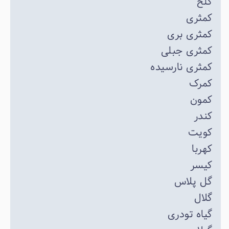
کلخ
کمثری
کمثری بری
کمثری جبلی
کمثری نارسیده
کمرک
کمون
کندر
کویت
کهربا
کیسر
گل پلاس
گلال
گیاه تودری