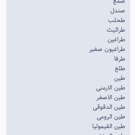
صمغ
صندل
طحلب
طراثیث
طراغین
طراغیون صغیر
طرفا
طلع
طین
طین الارمنی
طین الاصفر
طین الدقوقی
طین الرومی
طین القیمولیا