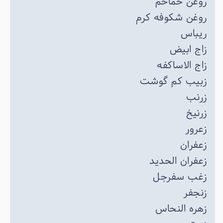
روغن حماحم
روغن شکوفه کرم
ریباس
زاج ابیض
زاج الاساکفه
زبیب کم گوشت
زرنب
زرنیخ
زعرور
زعفران
زعفران الحدید
زغب سفرجل
زنجفر
زهره النحاس