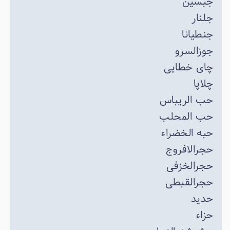
جبسین
جلنار
جنطیانا
جوزالسرو
چای خطایی
چلاپا
حب الریباس
حب المحلب
حبه الخضراء
حجرالافروج
حجرالخزفی
حجرالقبطی
حدید
حزاء