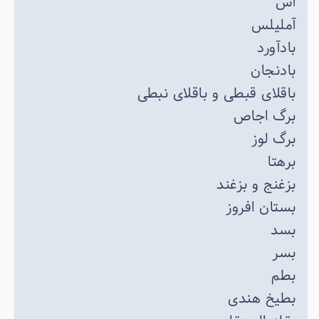
آس
آملیلس
بادآورد
بادنجان
باقلای قبطی و باقلای نبطی
برگ اجاص
برگ لوز
برهتا
بزغنج و بزغند
بستان افروز
بسد
بسر
بطم
بطیخ هندی