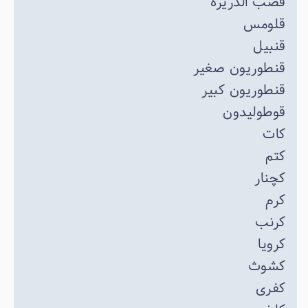
قصب الذریره
قلومس
قنبیل
قنطوریون صغیر
قنطوریون کبیر
قوطولیدون
کات
کتم
کچنار
کرم
کرنب
کرویا
کشوث
کفری