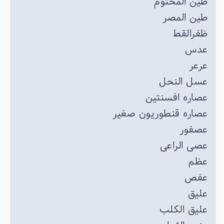
طین المختوم
طین المصر
ظفرالقط
عدس
عرعر
عسل النحل
عصاره افسنتین
عصاره قنطوریون صغیر
عصفور
عصی الراعی
عظم
عفص
علیق
علیق الکلب