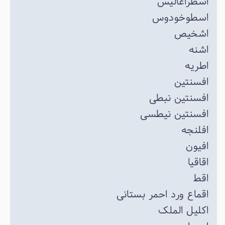
اسطراغالیس
اسطوخودوس
اشخیص
اشنه
اطریه
افسنتین
افسنتین نبطی
افسنتین نیطسی
افلنجه
افیون
اقاقیا
اقط
اقماع ورد احمر بستانی
اکلیل الملک