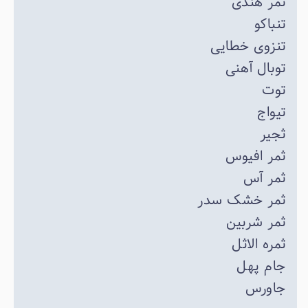
تمر هندی
تنباکو
تنزوی خطایی
توبال آهنی
توت
تیواج
ثجیر
ثمر افیوس
ثمر آس
ثمر خشک سدر
ثمر شربین
ثمره الاثل
جام پهل
جاورس