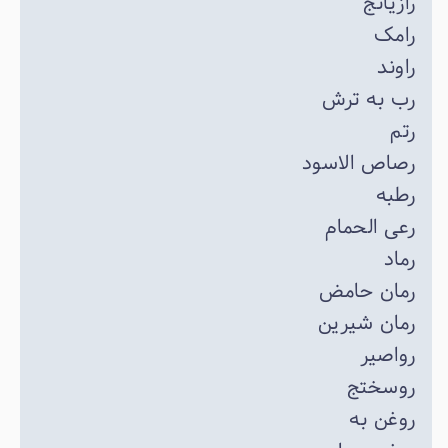
رازیانج
رامک
راوند
رب به ‌ترش
رتم
رصاص الاسود
رطبه
رعی الحمام
رماد
رمان حامض
رمان شیرین
رواصیر
روسختج
روغن به