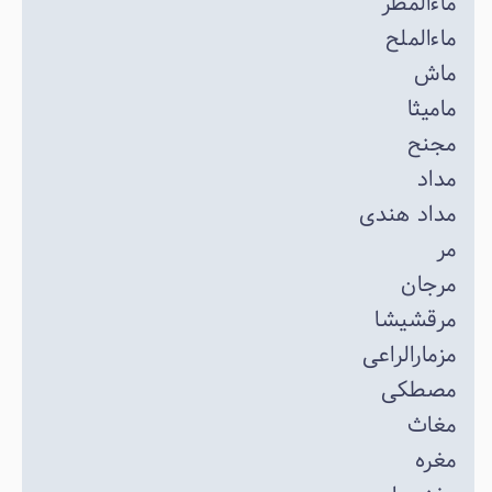
ماءالمطر
ماءالملح
ماش
مامیثا
مجنح
مداد
مداد هندی
مر
مرجان
مرقشیشا
مزمارالراعی
مصطکی
مغاث
مغره