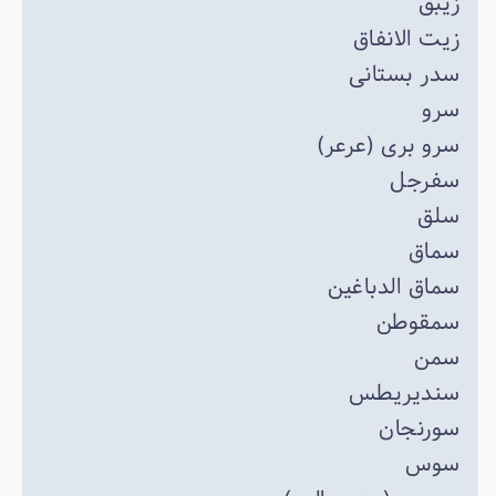
زیبق
زیت الانفاق
سدر بستانی
سرو
سرو بری (عرعر)
سفرجل
سلق
سماق
سماق الدباغین
سمقوطن
سمن
سندیریطس
سورنجان
سوس