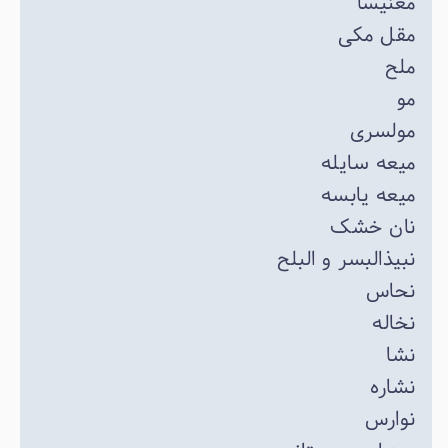
مغنیسا
مقل مکی
ملح
مو
مولسری
میعه سایله
میعه یابسه
نان خشک
نبیذالبسر و البلح
نحاس
نخاله
نشا
نشاره
نوارس