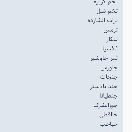
تخم کزبره
تخم نمل
تراب الشارده
ترمس
تنکار
ثافسیا
ثمر جاوشیر
جاورس
جثجاث
جند بادستر
جنطیانا
جوزالشرک
حااقطی
حباحب