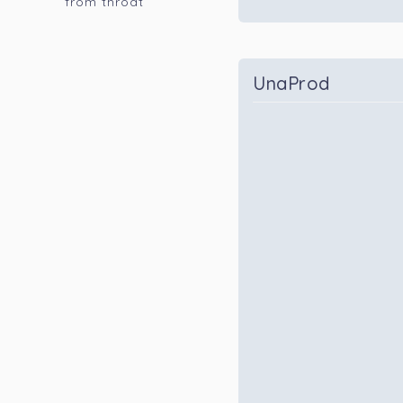
from throat
UnaProd