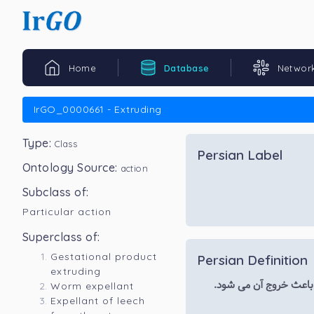
Home
Database
Networ
IrGO_0000661 - Extruding
Type:
Class
Persian Label
Ontology Source:
action
Subclass of:
Particular action
Superclass of:
Gestational product
Persian Definition
extruding
 باعث خروج آن می شود.
Worm expellant
Expellant of leech