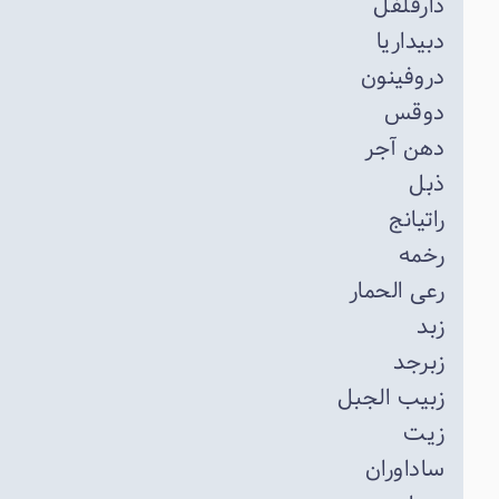
دارفلفل
دبیداریا
دروفینون
دوقس
دهن آجر
ذبل
راتیانج
رخمه
رعی الحمار
زبد
زبرجد
زبیب الجبل
زیت
ساداوران