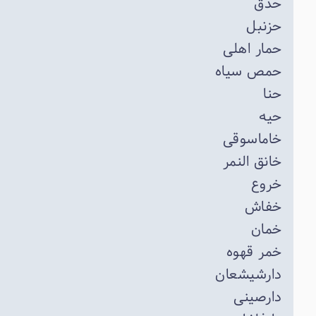
حدق
حزنبل
حمار اهلی
حمص سیاه
حنا
حیه
خاماسوقی
خانق النمر
خروع
خفاش
خمان
خمر قهوه
دارشیشعان
دارصینی