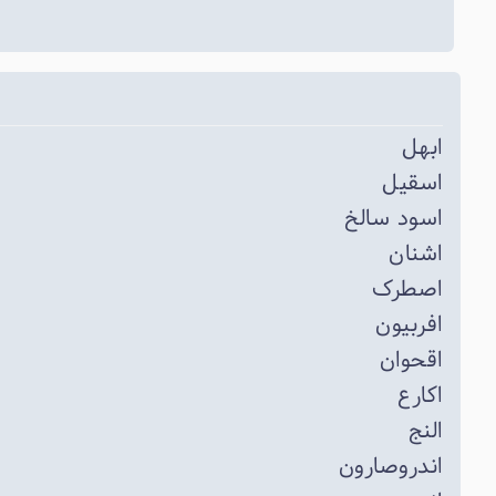
ابهل
اسقیل
اسود سالخ
اشنان
اصطرک
افربیون
اقحوان
اکارع
النج
اندروصارون