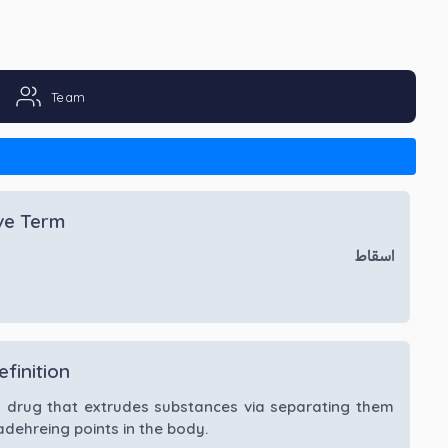
Team
ive Term
اسقاط
efinition
a drug that extrudes substances via separating them
adehreing points in the body.