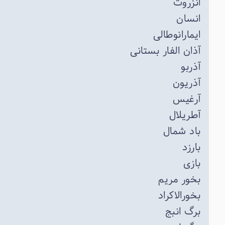
انزروت
انسان
ایمارانوطالی
آذان الفار بستانی
آذربو
آذریون
آرغیس
آطریلال
باد شمال
بارزد
بازی
بخور مریم
بخورالاکراد
برگ انبج