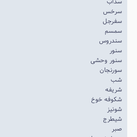
سداب
سرخس
سفرجل
سمسم
سندروس
سنور
سنور وحشی
سورنجان
شب
شریفه
شکوفه خوخ
شونیز
شیطرج
صبر