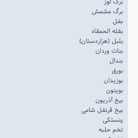
برگ لوز
برگ مشمش
بغل
بقله الحمقاء
بلبل (هزاردستان)
بنات وردان
بندال
بورق
بوزیدان
بوینون
بیخ آذریون
بیخ قرنفل شامی
پنستکی
تخم حلبه