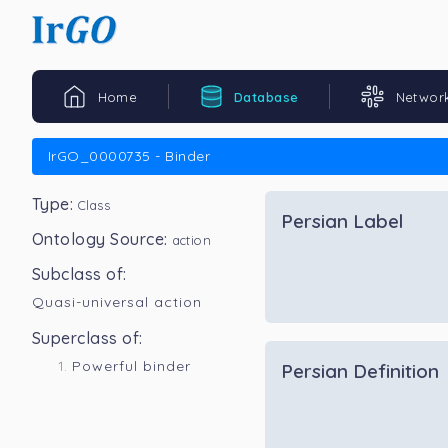
Home
Database
Networ
IrGO_0000735 - Binder
Type:
Class
Persian Label
Ontology Source:
action
Subclass of:
Quasi-universal action
Superclass of:
Powerful binder
Persian Definition