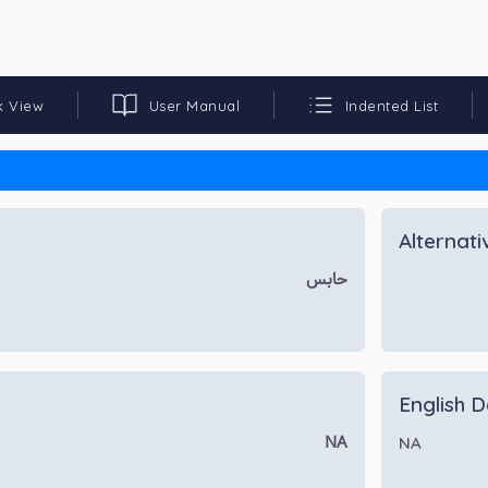
k View
User Manual
Indented List
Alternat
حابس
English D
NA
NA