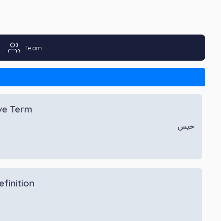
Team
ive Term
حبس
efinition