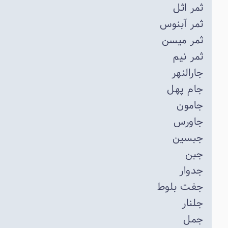
ثمر اثل
ثمر آبنوس
ثمر میسن
ثمر نیم
جارالنهر
جام پهل
جامون
جاورس
جبسین
جبن
جدوار
جفت بلوط
جلنار
جمل