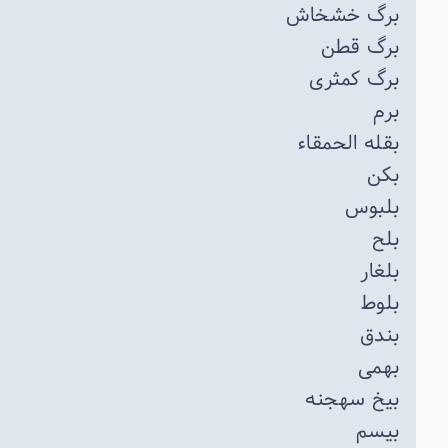
برگ خشخاش
برگ قطن
برگ کمثری
برم
بقله الحمقاء
بکن
بلبوس
بلح
بلغار
بلوط
بندق
بهمی
بیخ سهجنه
بیسم