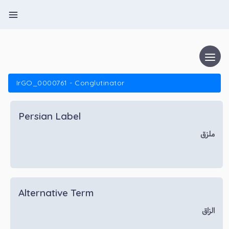
IrGO_0000761 - Conglutinator
Persian Label
ملزق
Alternative Term
الزاق