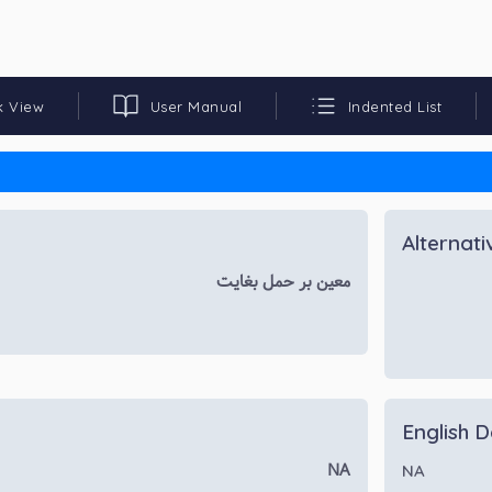
k View
User Manual
Indented List
Alternat
معین بر حمل بغایت
English D
NA
NA