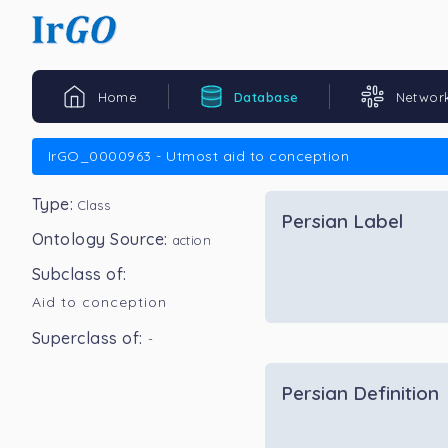
Home
Database
Networ
IrGO_0000963 - Utmost aid to conception
Type:
Class
Persian Label
Ontology Source:
action
Subclass of:
Aid to conception
Superclass of:
-
Persian Definition