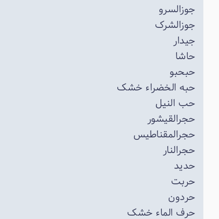
جوزالسرو
جوزالشرک
جیدار
حاشا
حبحبو
حبه الخضراء خشک
حب النیل
حجرالقیشور
حجرالمقناطیس
حجرالنار
حدید
حربت
حردون
حرف الماء خشک