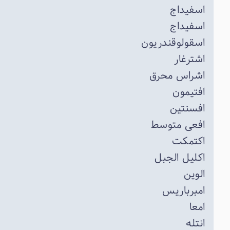
اسفیداج
اسفیداج
اسقولوقندریون
اشترغار
اشراس محرق
افتیمون
افسنتین
افعی متوسط
اکتمکت
اکلیل الجبل
الوین
امبرباریس
امعا
انتله