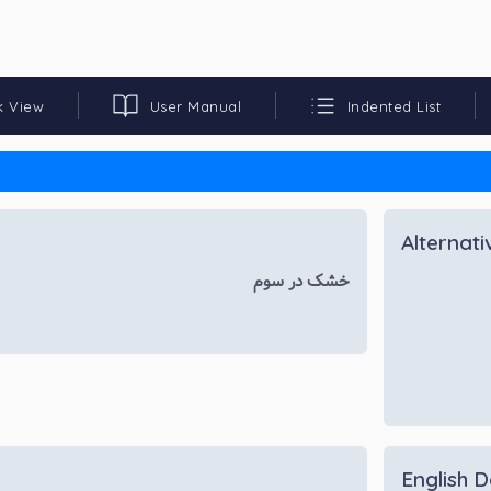
k View
User Manual
Indented List
Alternat
خشک در سوم
English D