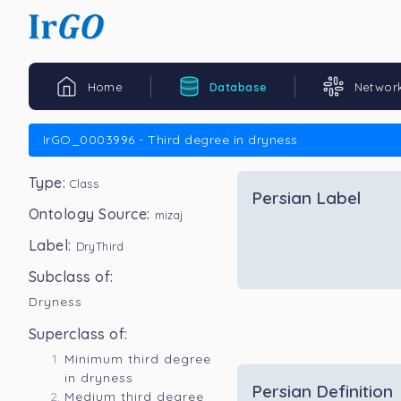
Home
Database
Networ
IrGO_0003996 - Third degree in dryness
Type:
Class
Persian Label
Ontology Source:
mizaj
Label:
DryThird
Subclass of:
Dryness
Superclass of:
Minimum third degree
in dryness
Persian Definition
Medium third degree