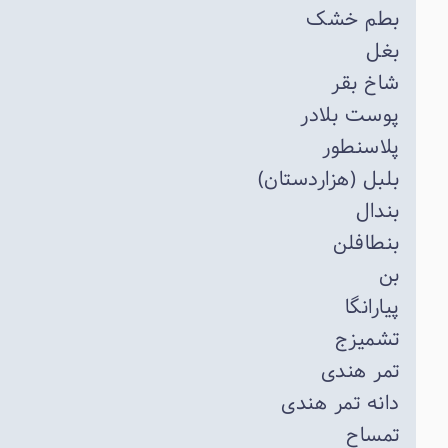
بطم خشک
بغل
شاخ بقر
پوست بلادر
پلاسنطور
بلبل (هزاردستان)
بندال
بنطافلن
بن
پیارانگا
تشمیزج
تمر هندی
دانه تمر هندی
تمساح