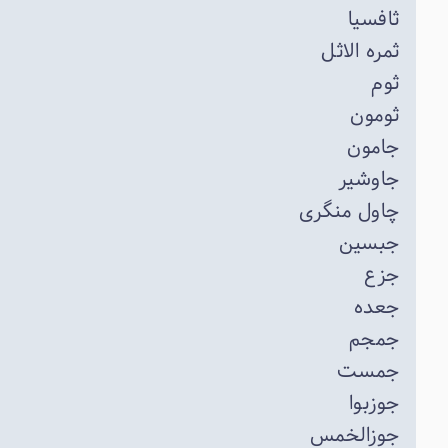
ثافسیا
ثمره الاثل
ثوم
ثومون
جامون
جاوشیر
چاول منگری
جبسین
جزع
جعده
جمجم
جمست
جوزبوا
جوزالخمس